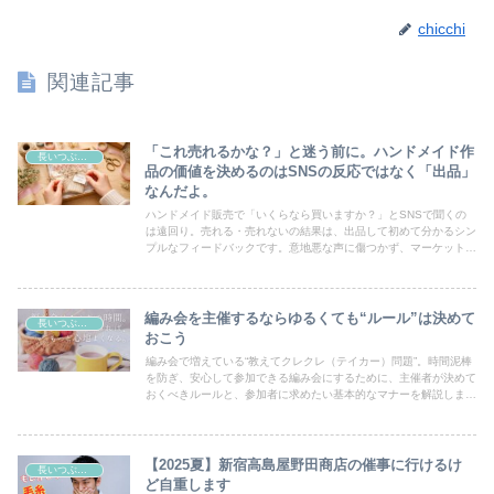
chicchi
関連記事
「これ売れるかな？」と迷う前に。ハンドメイド作
長いつぶやき
品の価値を決めるのはSNSの反応ではなく「出品」
なんだよ。
ハンドメイド販売で「いくらなら買いますか？」とSNSで聞くの
は遠回り。売れる・売れないの結果は、出品して初めて分かるシン
プルなフィードバックです。意地悪な声に傷つかず、マーケットと
いう現場で自分の作品の価値を確認する方法をプロ作家が伝授しま
す。
編み会を主催するならゆるくても“ルール”は決めて
長いつぶやき
おこう
編み会で増えている“教えてクレクレ（テイカー）問題”。時間泥棒
を防ぎ、安心して参加できる編み会にするために、主催者が決めて
おくべきルールと、参加者に求めたい基本的なマナーを解説しま
す。
【2025夏】新宿高島屋野田商店の催事に行けるけ
長いつぶやき
ど自重します