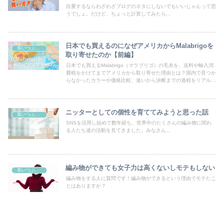
自重するならわざわざブログのネタにしないでもいいじゃんって思
うでしょ。だけど、ちょっと計算してみたら...
日本でも買えるのになぜアメリカからMalabrigoを
長いつぶやき
取り寄せたのか【前編】
日本でも買えるMalabrigo（マラブリゴ）の毛糸を、送料や輸入消
費税をかけてまでアメリカから取り寄せた理由とは？国内で見つか
らなかったカラーや価格比較、迷いから決断までの過程をリアルに
まとめています。
ニッターとしての個性を育ててみようと思った話
長いつぶやき
SNSを活用し始めて数年経ち、世界中のたくさんの編み物に関わ
る人たち達の活動を見てきました。みなさん...
編み物ができても女子力は高くないしモテもしない
長いつぶやき
編み物をする人に質問です！編み物ができるという理由でモテたこ
とはありますか？