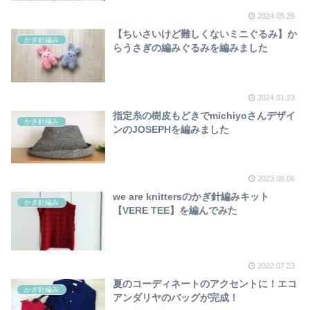
2024.05.26
【ちいさいけど難しくないミニぐるみ】か
かぎ針編み
らうさぎの編みぐるみを編みました
2024.01.23
指定糸の樹皮もどきでmichiyoさんデザイ
かぎ針編み
ンのJOSEPHを編みました
2023.08.06
we are knittersのかぎ針編みキット
かぎ針編み
【VERE TEE】を編んでみた
2022.07.23
夏のコーディネートのアクセントに！エコ
かぎ針編み
アンダリヤのバッグが完成！