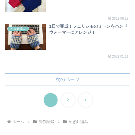
2022.06.12
1日で完成！フェリシモのミトンをハンド
かぎ針編み
ウォーマーにアレンジ！
2021.01.11
次のページ
次
1
2
へ
ホーム
制作記録
かぎ針編み