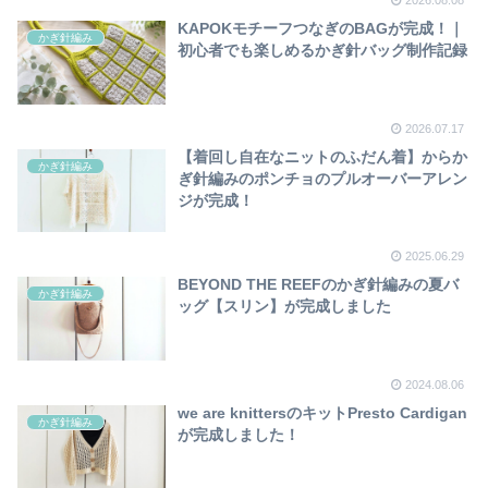
KAPOKモチーフつなぎのBAGが完成！｜
かぎ針編み
初心者でも楽しめるかぎ針バッグ制作記録
2026.07.17
【着回し自在なニットのふだん着】からか
かぎ針編み
ぎ針編みのポンチョのプルオーバーアレン
ジが完成！
2025.06.29
BEYOND THE REEFのかぎ針編みの夏バ
かぎ針編み
ッグ【スリン】が完成しました
2024.08.06
we are knittersのキットPresto Cardigan
かぎ針編み
が完成しました！