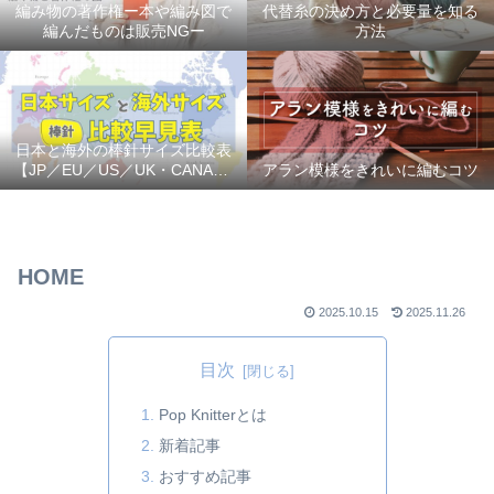
編み物の著作権ー本や編み図で
代替糸の決め方と必要量を知る
編んだものは販売NGー
方法
日本と海外の棒針サイズ比較表
【JP／EU／US／UK・CANADA
アラン模様をきれいに編むコツ
対応】
HOME
2025.10.15
2025.11.26
目次
Pop Knitterとは
新着記事
おすすめ記事