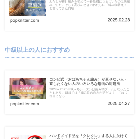
わたしが棒針編みを初めて一番最初につまづいたのは裏編
みでした。そして高校のときのわたしに「編み物教えて」
と言ってきた同級...
2025.02.28
popknitter.com
中級以上の人におすすめ
コンビ式（おばあちゃん編み）が直せない人・
直したくない人のいろいろな場面の対処法
2024～2025年秋～冬シーズンは編み物ブームとなったこ
ともあり、SNSでは「編み目の向きが逆だよ！」「ねじ
れ目になっ...
2025.04.27
popknitter.com
ハンドメイド品を「クレクレ」する人に欠けて