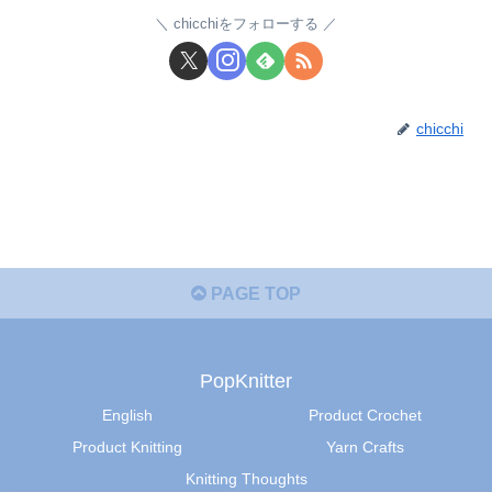
chicchiをフォローする
chicchi
PAGE TOP
PopKnitter
English
Product Crochet
Product Knitting
Yarn Crafts
Knitting Thoughts