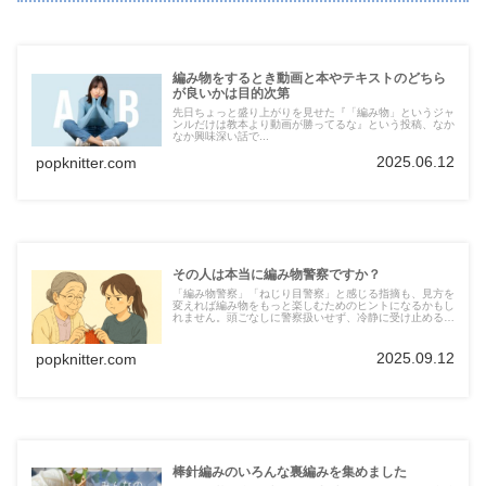
編み物をするとき動画と本やテキストのどちら
が良いかは目的次第
先日ちょっと盛り上がりを見せた『「編み物」というジャ
ンルだけは教本より動画が勝ってるな』という投稿、なか
なか興味深い話で...
2025.06.12
popknitter.com
その人は本当に編み物警察ですか？
「編み物警察」「ねじり目警察」と感じる指摘も、見方を
変えれば編み物をもっと楽しむためのヒントになるかもし
れません。頭ごなしに警察扱いせず、冷静に受け止める視
点を紹介します。
2025.09.12
popknitter.com
棒針編みのいろんな裏編みを集めました