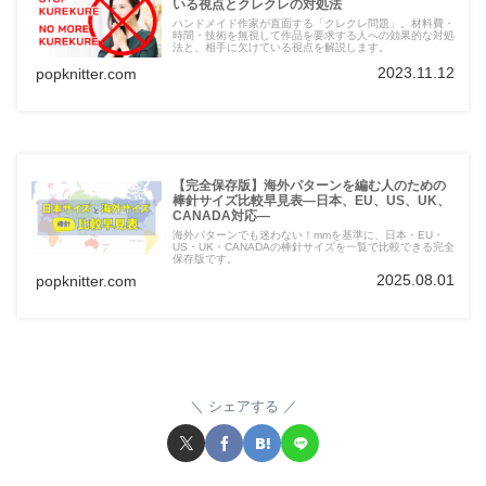
いる視点とクレクレの対処法
ハンドメイド作家が直面する「クレクレ問題」。材料費・
時間・技術を無視して作品を要求する人への効果的な対処
法と、相手に欠けている視点を解説します。
2023.11.12
popknitter.com
【完全保存版】海外パターンを編む人のための
棒針サイズ比較早見表―日本、EU、US、UK、
CANADA対応―
海外パターンでも迷わない！mmを基準に、日本・EU・
US・UK・CANADAの棒針サイズを一覧で比較できる完全
保存版です。
2025.08.01
popknitter.com
シェアする