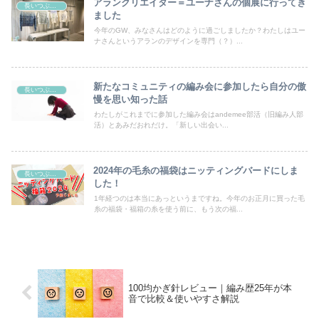
アランクリエイター＝ユーナさんの個展に行ってき
長いつぶやき
ました
今年のGW、みなさんはどのように過ごしましたか？わたしはユー
ナさんというアランのデザインを専門（？）...
新たなコミュニティの編み会に参加したら自分の傲
長いつぶやき
慢を思い知った話
わたしがこれまでに参加した編み会はandemee部活（旧編み人部
活）とあみだおれだけ。「新しい出会い...
2024年の毛糸の福袋はニッティングバードにしま
長いつぶやき
した！
1年経つのは本当にあっというまですね。今年のお正月に買った毛
糸の福袋・福箱の糸を使う前に、もう次の福...
100均かぎ針レビュー｜編み歴25年が本
音で比較＆使いやすさ解説