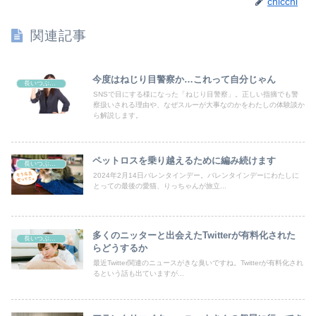
chicchi
関連記事
今度はねじり目警察か…これって自分じゃん
長いつぶやき
SNSで目にする様になった「ねじり目警察」。正しい指摘でも警
察扱いされる理由や、なぜスルーが大事なのかをわたしの体験談か
ら解説します。
ペットロスを乗り越えるために編み続けます
長いつぶやき
2024年2月14日バレンタインデー。バレンタインデーにわたしに
とっての最後の愛猫、りっちゃんが旅立...
多くのニッターと出会えたTwitterが有料化された
長いつぶやき
らどうするか
最近Twitter関連のニュースがきな臭いですね。Twitterが有料化され
るという話も出ていますが...