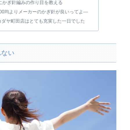
にかぎ針編みの作り目を教える
00均よりメーカーのかぎ針が良いってよ―
オカダヤ町田店はとても充実した一日でした
れない