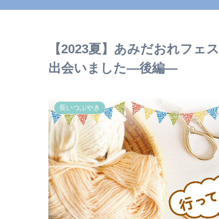
【2023夏】あみだおれフェ
出会いました―後編―
長いつぶやき