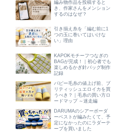
編み物作品を投稿すると
き、作家さんをメンション
するのはなぜ？
引き揃え糸を「編む前に1
つの玉に巻いてはいけな
い」理由
KAPOKモチーフつなぎの
BAGが完成！｜初心者でも
楽しめるかぎ針バッグ制作
記録
パピー毛糸の値上げ前、ブ
リティッシュエロイカを買
うべき？｜毛糸の買い方ロ
ードマップ ～迷走編
DARUMAのシアーボーダ
ーベストが編みたくて、予
定になかったのにラダーテ
ープを買いました