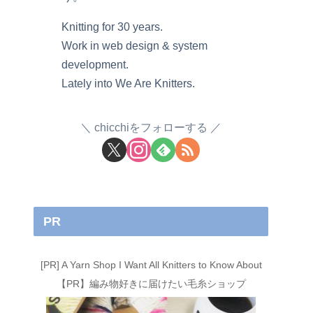
Knitting for 30 years.
Work in web design & system
development.
Lately into We Are Knitters.
chicchiをフォローする
PR
[PR] A Yarn Shop I Want All Knitters to Know About
【PR】編み物好きに届けたい毛糸ショップ