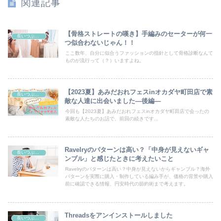
関連記事
【骨格ストレートの嘆き】手編みのセーターが何一
長いつぶやき
つ似合わないじゃん！！
ここ数年、自分に似合うファッションの指針として骨格診断なんて
ものが流行って（？）いますよね。
【2023夏】あみだおれフェスinオカダヤ町田店で素
長いつぶやき
敵な人達に出会いました―後編―
今回も【2023夏】あみだおれフェスinオカダヤ町田店で会ったの
素敵な人たちのお話で、前回の続きです...
Ravelryのパターンは高い？「中身が見えないギャ
長いつぶやき
ンブル」と感じたときに考えたいこと
Ravelryのパターンは高い？中身が見えないからギャンブル？海外
パターンを実際に購入・制作している編み手が、価格の背景や購入
前に確認できる情報、円安時代の節約術まで考えます。
Threadsをアンインストールしました
長いつぶやき