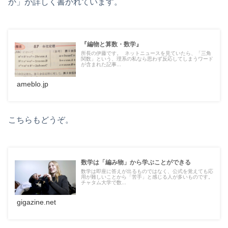
か」が詳しく書かれています。
『編物と算数・数学』
所長の伊藤です。 ネットニュースを見ていたら、「三角
関数」という、理系の私なら思わず反応してしまうワード
が含まれた記事...
ameblo.jp
こちらもどうぞ。
数学は「編み物」から学ぶことができる
数学は即座に答えが出るものではなく、公式を覚えても応
用が難しいことから「苦手」と感じる人が多いものです。
チャタム大学で数...
gigazine.net