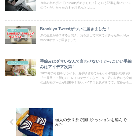
今年の初め頃に【Threads始めました！】という記事を書いている
のですが、たったの３ヶ月でわたしに...
Brooklyn Tweedがついに届きました！
長いつぶやき
糸の生産が終了すると聞き、意を決して本家でポチったBrooklyn
tweedがやっと届きました！！
手編みはダサいなんて言わせない！かっこいい手編
長いつぶやき
みはアイデア次第！
2020年の考察をリライト。お手頃価格でかわいい韓国糸の流行や
「一周回って新しい」レトロデザインなど、今、若い世代にも空前
の編み物ブームが到来中！古いバイアスを脱ぎ捨てて、定番から最
新トレンドまで自由に選んで自分だけの「最高の一着」を編むため
のヒント。
極太の余り糸で猫用クッションを編んで
みた