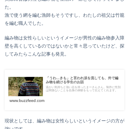
た。
漁で使う網を編む漁師もそうですし、わたしの祖父は竹籠
を編む職人でした。
編み物は女性らしいというイメージが男性の編み物参入障
壁を高くしているのではないかと常々思っていたけど、探
してみたらこんな記事も発見。
「うわ…きも」と言われ涙を流しても、外で編
み物を続ける学生のお話
温かい気持ちと強い志を持ったまーさんさん。制作に性別
は関係ないことを自身の体験をもって伝えてくれます。
www.buzzfeed.com
現状としては、編み物は女性らしいというイメージの方が
強いです。