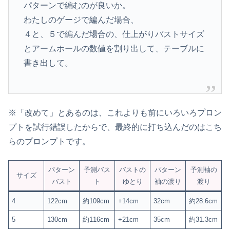
パターンで編むのが良いか。
わたしのゲージで編んだ場合、
４と、５で編んだ場合の、仕上がりバストサイズ
とアームホールの数値を割り出して、テーブルに
書き出して。
※「改めて」とあるのは、これよりも前にいろいろプロン
プトを試行錯誤したからで、最終的に打ち込んだのはこち
らのプロンプトです。
パターン
予測バス
バストの
パターン
予測袖の
サイズ
バスト
ト
ゆとり
袖の渡り
渡り
4
122cm
約109cm
+14cm
32cm
約28.6cm
5
130cm
約116cm
+21cm
35cm
約31.3cm