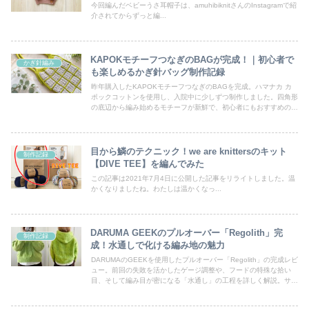
今回編んだベビーうさ耳帽子は、amuhibiknitさんのInstagramで紹
介されてからずっと編...
KAPOKモチーフつなぎのBAGが完成！｜初心者で
かぎ針編み
も楽しめるかぎ針バッグ制作記録
昨年購入したKAPOKモチーフつなぎのBAGを完成。ハマナカ カ
ポックコットンを使用し、入院中に少しずつ制作しました。四角形
の底辺から編み始めるモチーフが新鮮で、初心者にもおすすめのか
ぎ針バッグです。
目から鱗のテクニック！we are knittersのキット
制作記録
【DIVE TEE】を編んでみた
この記事は2021年7月4日に公開した記事をリライトしました。温
かくなりましたね。わたしは温かくなっ...
DARUMA GEEKのプルオーバー「Regolith」完
制作記録
成！水通しで化ける編み地の魅力
DARUMAのGEEKを使用したプルオーバー「Regolith」の完成レビ
ュー。前回の失敗を活かしたゲージ調整や、フードの特殊な拾い
目、そして編み目が密になる「水通し」の工程を詳しく解説。サイ
ズ感や着心地など、GEEKを編む際の参考に。