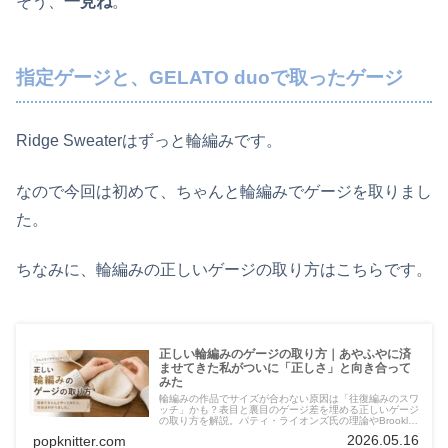
そう、
一見ね
。
指定ゲージと、GELATO duoで取ったゲージ
Ridge Sweaterはずっと輪編みです。
なので今回は初めて、ちゃんと輪編みでゲージを取りまし
た。
ちなみに、輪編みの正しいゲージの取り方はこちらです。
正しい輪編みのゲージの取り方｜あやふやに済
ませてきた私がついに「正しさ」と向き合って
みた
輪編みの作品でサイズが合わない原因は「往復編みのスワ
ッチ」かも？表目と裏目のゲージ差を埋める正しいゲージ
の取り方を解説。パティ・ライオンズ氏の理論やBrooklyn
Tweedの手法を検証しつつ、糸を切りたくない派の本音を
2026.05.16
popknitter.com
綴ります。