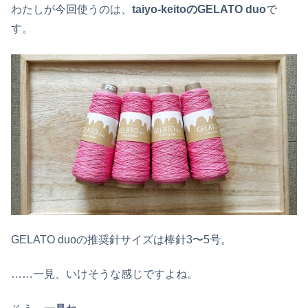
わたしが今回使うのは、
taiyo-keitoのGELATO duo
で
す。
GELATO duoの推奨針サイズは棒針3〜5号。
……一見、いけそうな感じですよね。