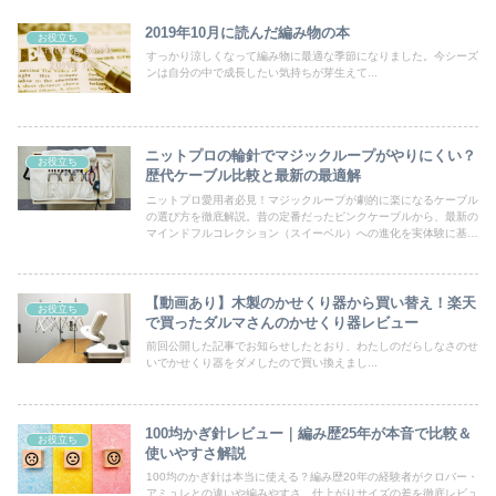
2019年10月に読んだ編み物の本
お役立ち
すっかり涼しくなって編み物に最適な季節になりました。今シーズ
ンは自分の中で成長したい気持ちが芽生えて...
ニットプロの輪針でマジックループがやりにくい？
お役立ち
歴代ケーブル比較と最新の最適解
ニットプロ愛用者必見！マジックループが劇的に楽になるケーブル
の選び方を徹底解説。昔の定番だったピンクケーブルから、最新の
マインドフルコレクション（スイーベル）への進化を実体験に基づ
いて紹介します。4本針との使い分けや、ねじれを防ぐコツも網羅
した完全版です。
【動画あり】木製のかせくり器から買い替え！楽天
お役立ち
で買ったダルマさんのかせくり器レビュー
前回公開した記事でお知らせしたとおり、わたしのだらしなさのせ
いでかせくり器をダメしたので買い換えまし...
100均かぎ針レビュー｜編み歴25年が本音で比較＆
お役立ち
使いやすさ解説
100均のかぎ針は本当に使える？編み歴20年の経験者がクロバー・
アミュレとの違いや編みやすさ、仕上がりサイズの差を徹底レビュ