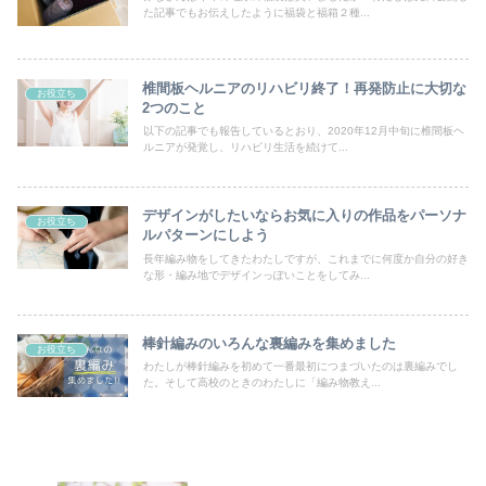
た記事でもお伝えしたように福袋と福箱２種...
椎間板ヘルニアのリハビリ終了！再発防止に大切な
お役立ち
2つのこと
以下の記事でも報告しているとおり、2020年12月中旬に椎間板ヘ
ルニアが発覚し、リハビリ生活を続けて...
デザインがしたいならお気に入りの作品をパーソナ
お役立ち
ルパターンにしよう
長年編み物をしてきたわたしですが、これまでに何度か自分の好き
な形・編み地でデザインっぽいことをしてみ...
棒針編みのいろんな裏編みを集めました
お役立ち
わたしが棒針編みを初めて一番最初につまづいたのは裏編みでし
た。そして高校のときのわたしに「編み物教え...