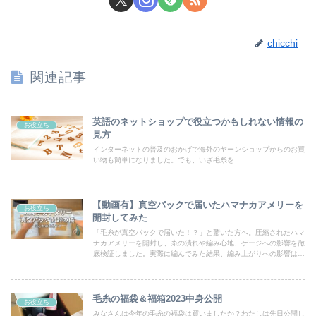
chicchi
関連記事
英語のネットショップで役立つかもしれない情報の
お役立ち
見方
インターネットの普及のおかげで海外のヤーンショップからのお買
い物も簡単になりました。でも、いざ毛糸を...
【動画有】真空パックで届いたハマナカアメリーを
お役立ち
開封してみた
「毛糸が真空パックで届いた！？」と驚いた方へ。圧縮されたハマ
ナカアメリーを開封し、糸の潰れや編み心地、ゲージへの影響を徹
底検証しました。実際に編んでみた結果、編み上がりへの影響はあ
ったのか？編み物歴30年の筆者が正直にレビューします。
毛糸の福袋＆福箱2023中身公開
お役立ち
みなさんは今年の毛糸の福袋は買いましたか？わたしは先日公開し