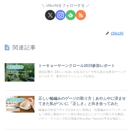
chicchiをフォローする
chicchi
関連記事
トーキョーヤーンクロール2019参加レポート
お役立ち
過去記事の【新しい出会いがあるかも? 今年も始まる東京ヤーンク
ロール】で、東京のヤーンショップを回る...
正しい輪編みのゲージの取り方｜あやふやに済ませ
お役立ち
てきた私がついに「正しさ」と向き合ってみた
輪編みの作品でサイズが合わない原因は「往復編みのスワッチ」か
も？表目と裏目のゲージ差を埋める正しいゲージの取り方を解説。
パティ・ライオンズ氏の理論やBrooklyn Tweedの手法を検証しつ
つ、糸を切りたくない派の本音を綴ります。