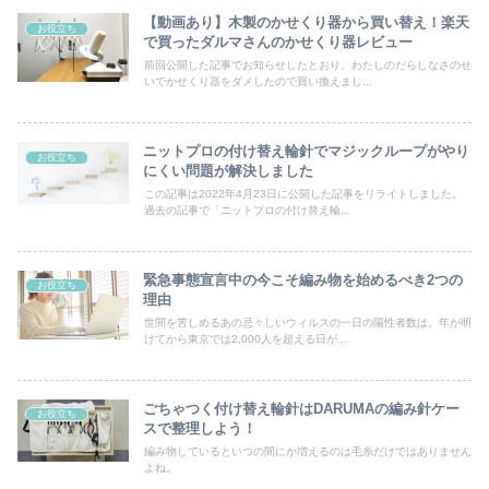
【動画あり】木製のかせくり器から買い替え！楽天
お役立ち
で買ったダルマさんのかせくり器レビュー
前回公開した記事でお知らせしたとおり、わたしのだらしなさのせ
いでかせくり器をダメしたので買い換えまし...
ニットプロの付け替え輪針でマジックループがやり
お役立ち
にくい問題が解決しました
この記事は2022年4月23日に公開した記事をリライトしました。
過去の記事で「ニットプロの付け替え輪...
緊急事態宣言中の今こそ編み物を始めるべき2つの
お役立ち
理由
世間を苦しめるあの忌々しいウィルスの一日の陽性者数は、年が明
けてから東京では2,000人を超える日が...
ごちゃつく付け替え輪針はDARUMAの編み針ケー
お役立ち
スで整理しよう！
編み物しているといつの間にか増えるのは毛糸だけではありません
よね。