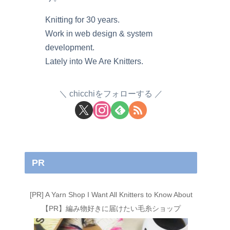
Knitting for 30 years.
Work in web design & system
development.
Lately into We Are Knitters.
chicchiをフォローする
PR
[PR] A Yarn Shop I Want All Knitters to Know About
【PR】編み物好きに届けたい毛糸ショップ