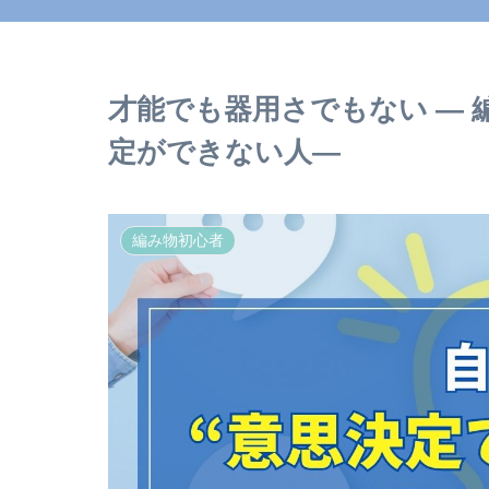
才能でも器用さでもない ―
定ができない人―
編み物初心者