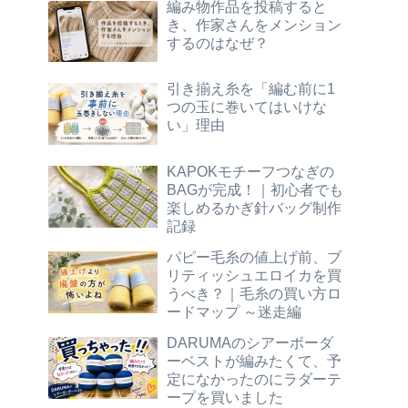
編み物作品を投稿すると
き、作家さんをメンション
するのはなぜ？
引き揃え糸を「編む前に1
つの玉に巻いてはいけな
い」理由
KAPOKモチーフつなぎの
BAGが完成！｜初心者でも
楽しめるかぎ針バッグ制作
記録
パピー毛糸の値上げ前、ブ
リティッシュエロイカを買
うべき？｜毛糸の買い方ロ
ードマップ ～迷走編
DARUMAのシアーボーダ
ーベストが編みたくて、予
定になかったのにラダーテ
ープを買いました